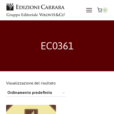
Salta
al
0
contenuto
EC0361
Visualizzazione del risultato