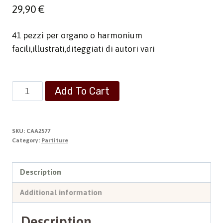
29,90
€
41 pezzi per organo o harmonium
facili,illustrati,diteggiati di autori vari
Magnificate
Add To Cart
Deo
-
Vol.1
SKU:
CAA2577
quantity
Category:
Partiture
Description
Additional information
Description