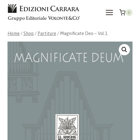
Skip
to
0
content
Home
/
Shop
/
Partiture
/
Magnificate Deo – Vol.1