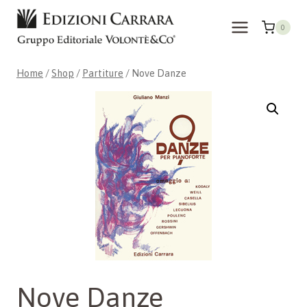
Skip
to
0
content
Home
/
Shop
/
Partiture
/
Nove Danze
Nove Danze