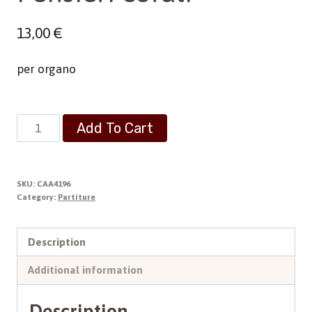
13,00
€
per organo
Pensieri
Add To Cart
corali
quantity
SKU:
CAA4196
Category:
Partiture
Description
Additional information
Description