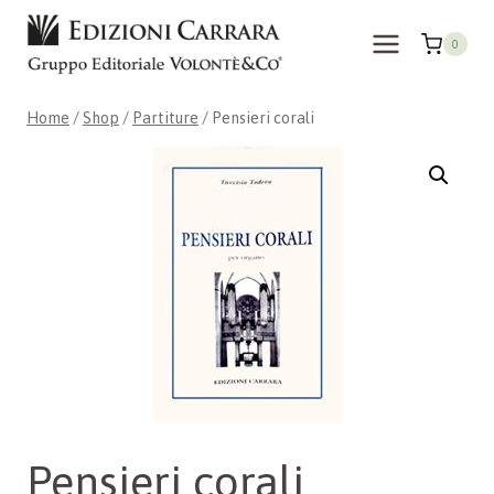
Skip
to
0
content
Home
/
Shop
/
Partiture
/
Pensieri corali
Pensieri corali