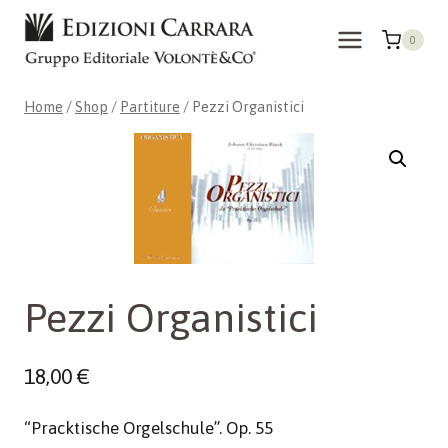
Skip
to
0
content
Home
/
Shop
/
Partiture
/
Pezzi Organistici
Pezzi Organistici
18,00
€
“Pracktische Orgelschule”. Op. 55