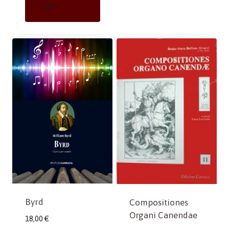
Byrd
Compositiones
Organi Canendae
18,00
€