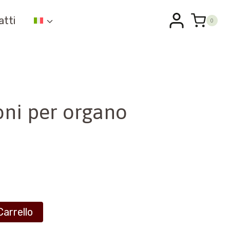
atti
0
ni per organo
Carrello