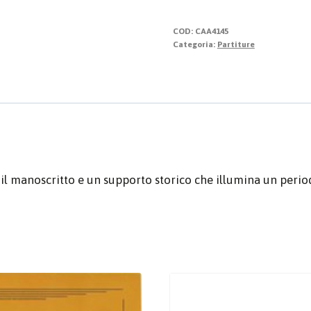
organo
quantità
COD:
CAA4145
Categoria:
Partiture
il manoscritto e un supporto storico che illumina un peri