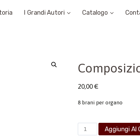
toria
I Grandi Autori
Catalogo
Cont
Composizio
20,00
€
8 brani per organo
Composizioni
Aggiungi Al 
per