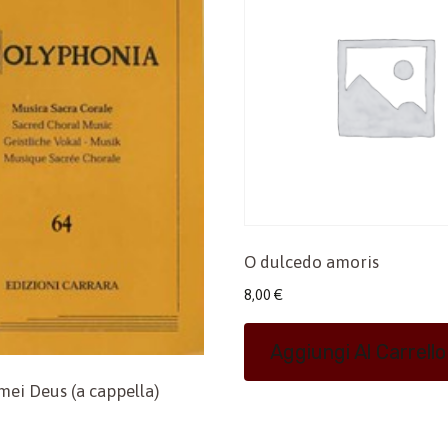
O dulcedo amoris
8,00
€
Aggiungi Al Carrello
mei Deus (a cappella)