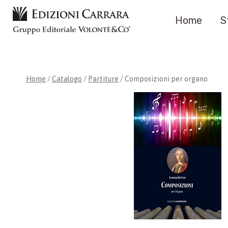
Salta
Home
S
al
contenuto
Home
/
Catalogo
/
Partiture
/
Composizioni per organo