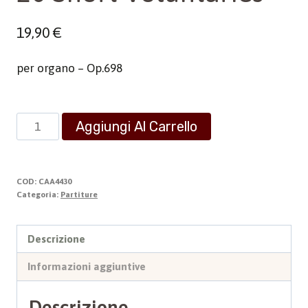
19,90
€
per organo – Op.698
20
Aggiungi Al Carrello
Short
Voluntaries
quantità
COD:
CAA4430
Categoria:
Partiture
Descrizione
Informazioni aggiuntive
Descrizione