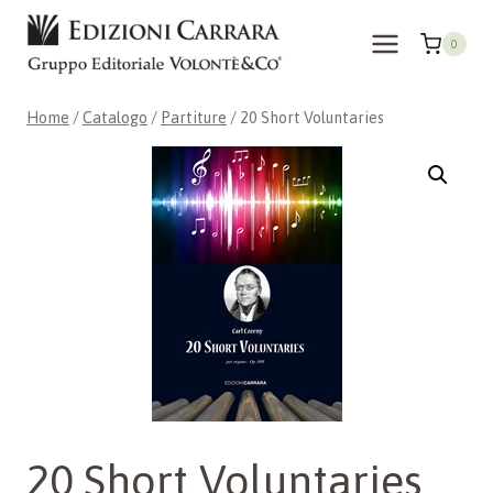
Salta
al
0
contenuto
Home
/
Catalogo
/
Partiture
/
20 Short Voluntaries
20 Short Voluntaries