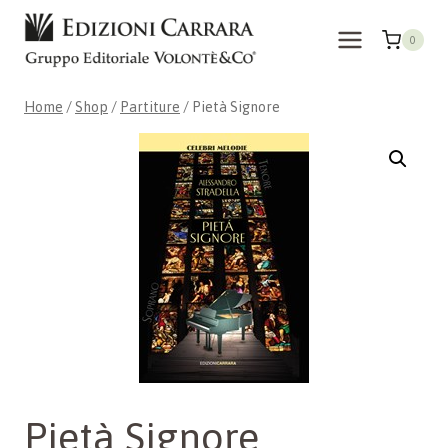
Skip
to
0
content
Home
/
Shop
/
Partiture
/
Pietà Signore
Pietà Signore