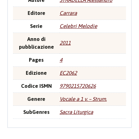
Autore
STRADELLA Alessandro
Editore
Carrara
Serie
Celebri Melodie
Anno di
2011
pubblicazione
Pages
4
Edizione
EC2062
Codice ISMN
9790215720626
Genere
Vocale a 1 v. – Strum.
SubGenres
Sacra Liturgica