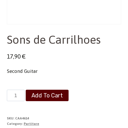
Sons de Carrilhoes
17,90
€
Second Guitar
Sons
Add To Cart
de
Carrilhoes
quantity
SKU:
CAA4614
Category:
Partiture