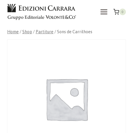
Skip
to
0
content
Home
/
Shop
/
Partiture
/
Sons de Carrilhoes