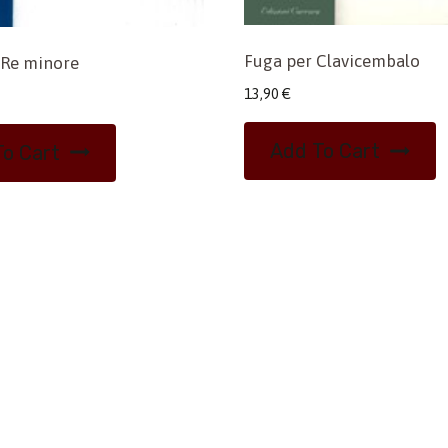
Fuga per Clavicembalo
 Re minore
13,90
€
Add To Cart
o Cart