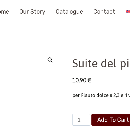
ome
Our Story
Catalogue
Contact
Suite del p
10,90
€
per Flauto dolce a 2,3 e 4
Suite
Add To Cart
del