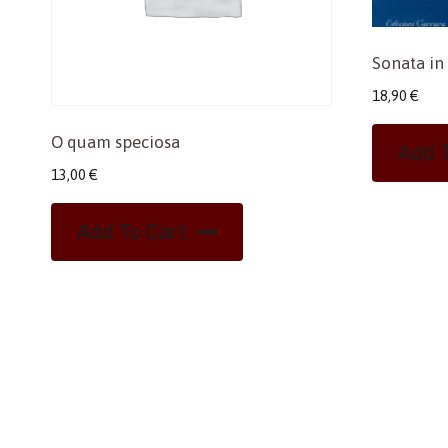
Sonata in
18,90
€
O quam speciosa
Add T
13,00
€
Add To Cart