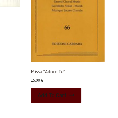
Missa “Adoro Te”
15,00
€
Add To Cart