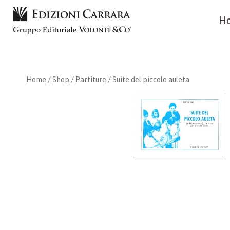
Skip
H
to
content
Home
/
Shop
/
Partiture
/
Suite del piccolo auleta