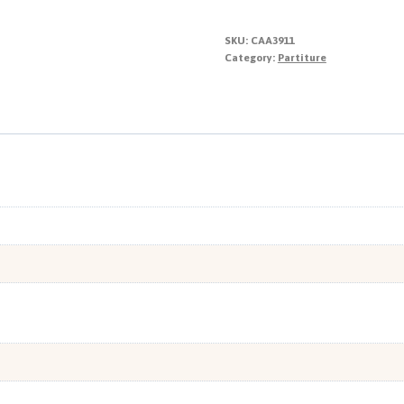
piccolo
auleta
SKU:
CAA3911
quantity
Category:
Partiture