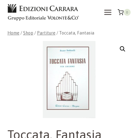
Skip
to
0
content
Home
/
Shop
/
Partiture
/
Toccata, Fantasia
Toccata, Fantasia