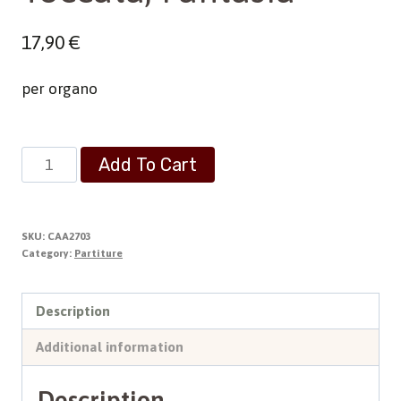
17,90
€
per organo
Toccata,
Add To Cart
Fantasia
quantity
SKU:
CAA2703
Category:
Partiture
Description
Additional information
Description