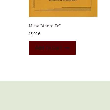
Missa “Adoro Te”
15,00
€
Add To Cart