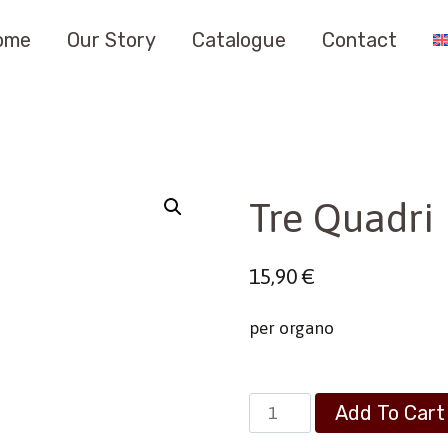
ome
Our Story
Catalogue
Contact
Tre Quadri 
15,90
€
per organo
Tre
Add To Cart
Quadri