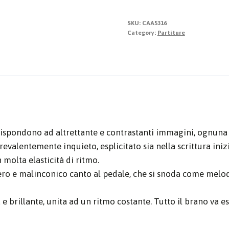
Musicali
per
SKU:
CAA5316
Claudia
Category:
Partiture
quantity
corrispondono ad altrettante e contrastanti immagini, ognun
evalentemente inquieto, esplicitato sia nella scrittura inizia
 molta elasticità di ritmo.
o e malinconico canto al pedale, che si snoda come melodia s
e brillante, unita ad un ritmo costante. Tutto il brano va e