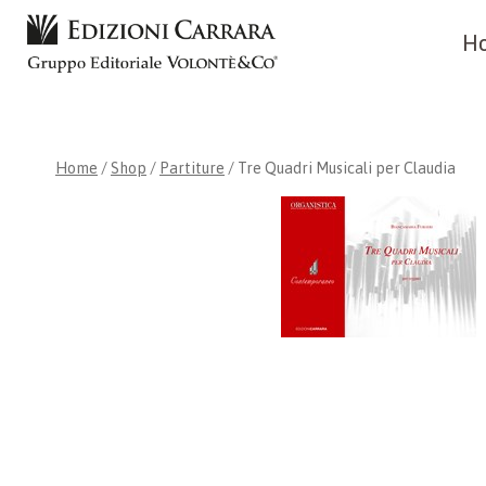
Skip
H
to
content
Home
/
Shop
/
Partiture
/
Tre Quadri Musicali per Claudia