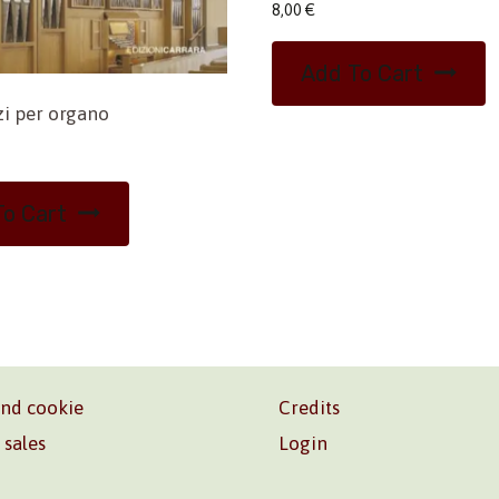
8,00
€
Add To Cart
i per organo
o Cart
and cookie
Credits
 sales
Login