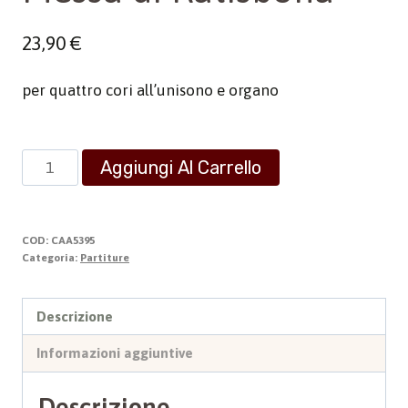
23,90
€
per quattro cori all’unisono e organo
Messa
Aggiungi Al Carrello
di
Ratisbona
quantità
COD:
CAA5395
Categoria:
Partiture
Descrizione
Informazioni aggiuntive
Descrizione