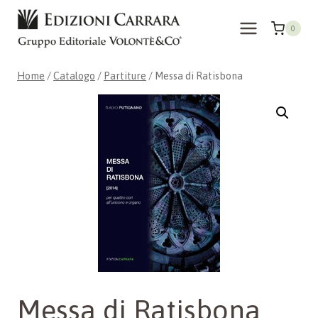
Salta
al
0
contenuto
Home
/
Catalogo
/
Partiture
/
Messa di Ratisbona
Messa di Ratisbona