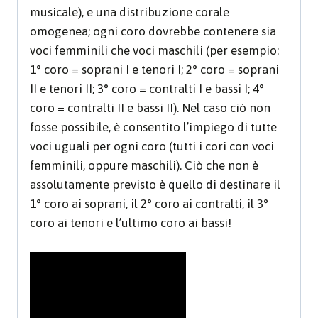
musicale), e una distribuzione corale
omogenea; ogni coro dovrebbe contenere sia
voci femminili che voci maschili (per esempio:
1° coro = soprani I e tenori I; 2° coro = soprani
II e tenori II; 3° coro = contralti I e bassi I; 4°
coro = contralti II e bassi II). Nel caso ciò non
fosse possibile, è consentito l’impiego di tutte
voci uguali per ogni coro (tutti i cori con voci
femminili, oppure maschili). Ciò che non è
assolutamente previsto è quello di destinare il
1° coro ai soprani, il 2° coro ai contralti, il 3°
coro ai tenori e l’ultimo coro ai bassi!