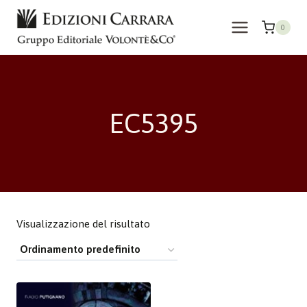
Salta
al
0
contenuto
EC5395
Visualizzazione del risultato