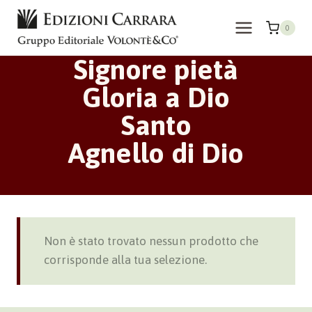
Salta
al
0
contenuto
Signore pietà
Gloria a Dio
Santo
Agnello di Dio
Non è stato trovato nessun prodotto che
corrisponde alla tua selezione.