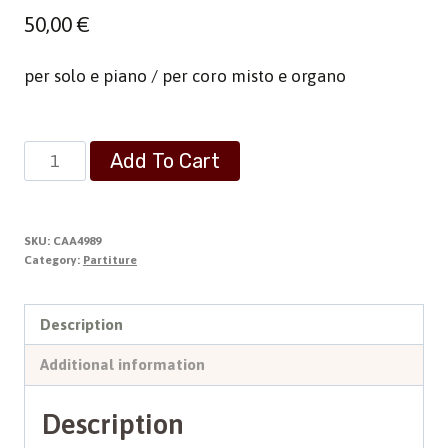
50,00
€
per solo e piano / per coro misto e organo
Opera
Add To Cart
Omnia
1
-
SKU:
CAA4989
Liriche,
Category:
Partiture
Cori,
Canzoni
Description
-
Additional information
Tomo
I
Description
quantity