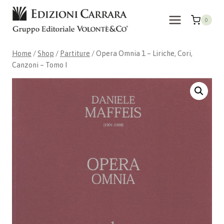
Skip
to
0
content
Home
/
Shop
/
Partiture
/
Opera Omnia 1 – Liriche, Cori,
Canzoni – Tomo I