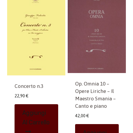
Op. Omnia 10 –
Concerto n.3
Opere Liriche – Il
22,90
€
Maestro Smania –
Canto e piano
Aggiungi
42,00
€
Al Carrello
Aggiungi