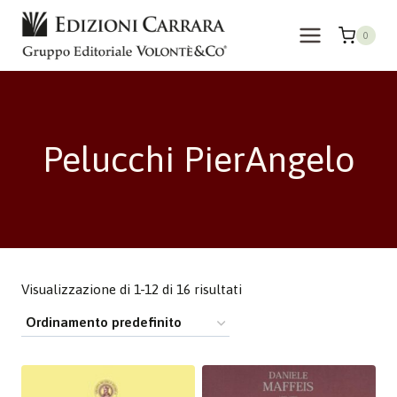
Salta
al
0
contenuto
Pelucchi PierAngelo
Visualizzazione di 1-12 di 16 risultati