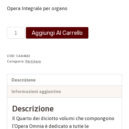
Opera Integrale per organo
Opera
Aggiungi Al Carrello
Omnia
4
-
COD:
CAA4632
Organo
Categoria:
Partiture
quantità
Descrizione
Informazioni aggiuntive
Descrizione
Il Quarto dei diciotto volumi che compongono
l’Opera Omnia è dedicato a tutte le