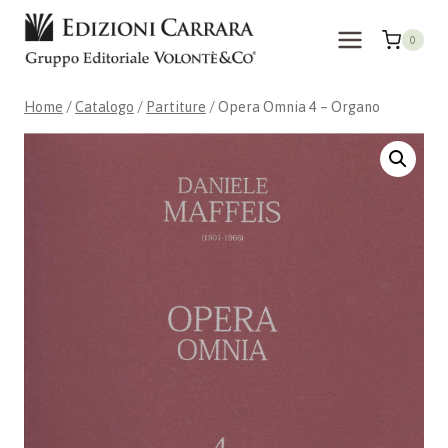
Salta
al
0
contenuto
Home
/
Catalogo
/
Partiture
/
Opera Omnia 4 – Organo