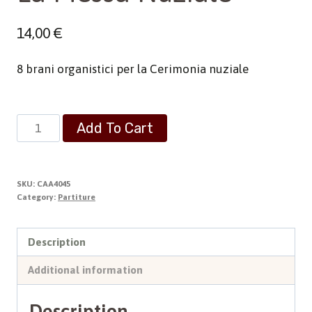
14,00
€
8 brani organistici per la Cerimonia nuziale
La
Add To Cart
Messa
Nuziale
quantity
SKU:
CAA4045
Category:
Partiture
Description
Additional information
Description