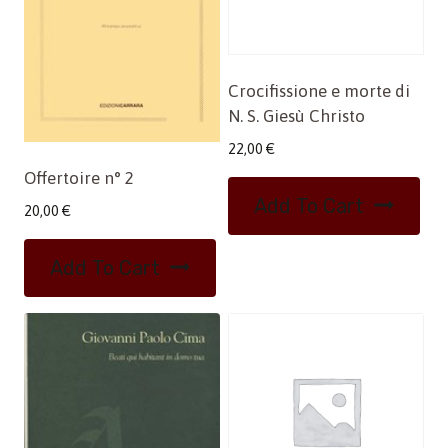
Crocifissione e morte di
N. S. Giesù Christo
22,00
€
Offertoire n° 2
Add To Cart
20,00
€
Add To Cart