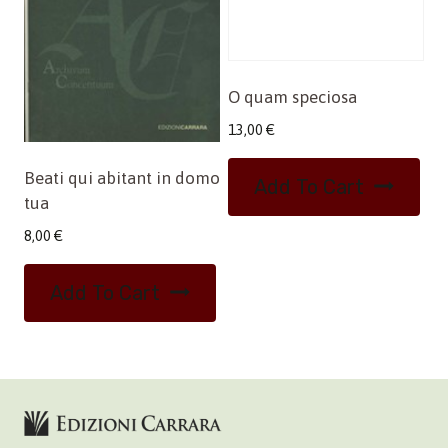
O quam speciosa
13,00
€
Beati qui abitant in domo
Add To Cart
tua
8,00
€
Add To Cart