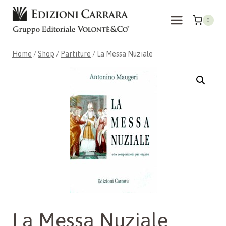
Skip
to
0
content
Home
/
Shop
/
Partiture
/
La Messa Nuziale
La Messa Nuziale