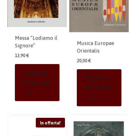
Messa “Lodiamo il
Musica Europae
Signore”
Orientalis
13,90
€
20,00
€
Aggiungi
Aggiungi
Al Carrello
Al Carrello
In offerta!