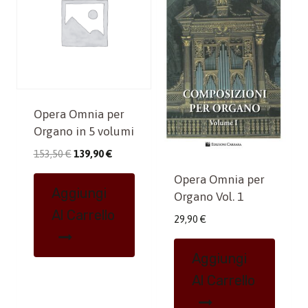
Opera Omnia per
Organo in 5 volumi
Il
Il
153,50
€
139,90
€
prezzo
prezzo
Opera Omnia per
originale
attuale
Aggiungi
Organo Vol. 1
era:
è:
Al Carrello
153,50 €.
139,90 €.
29,90
€
Aggiungi
Al Carrello