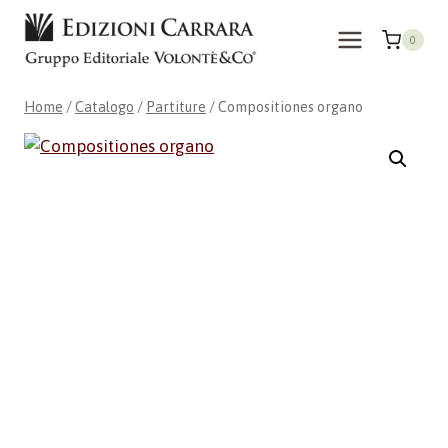
Salta
al
0
contenuto
Home
/
Catalogo
/
Partiture
/
Compositiones organo