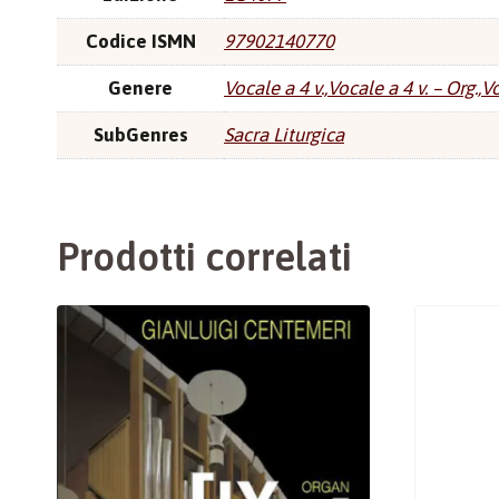
Codice ISMN
97902140770
Genere
Vocale a 4 v.,Vocale a 4 v. – Org.,Vo
SubGenres
Sacra Liturgica
Prodotti correlati