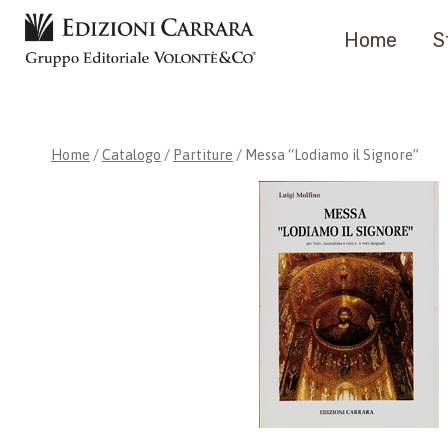
Salta
Home
S
al
contenuto
Home
/
Catalogo
/
Partiture
/
Messa “Lodiamo il Signore”