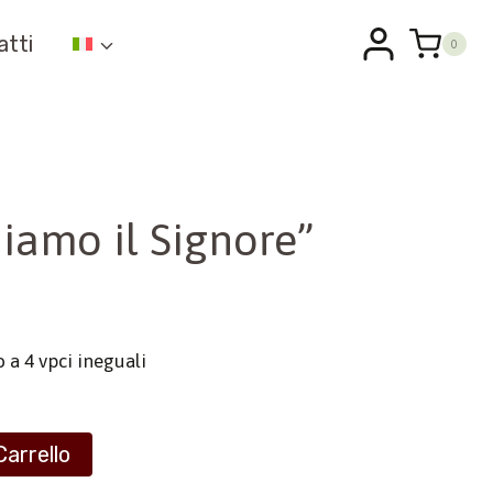
atti
0
iamo il Signore”
 a 4 vpci ineguali
Carrello