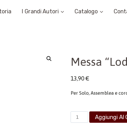
toria
I Grandi Autori
Catalogo
Cont
Messa “Lod
13,90
€
Per Solo, Assemblea e coro
Messa
Aggiungi Al 
"Lodiamo