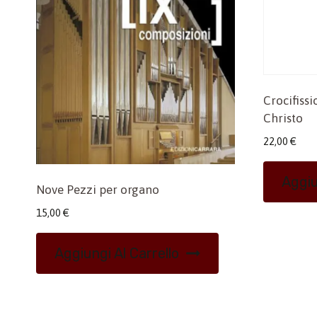
Crocifissi
Christo
22,00
€
Aggiu
Nove Pezzi per organo
15,00
€
Aggiungi Al Carrello