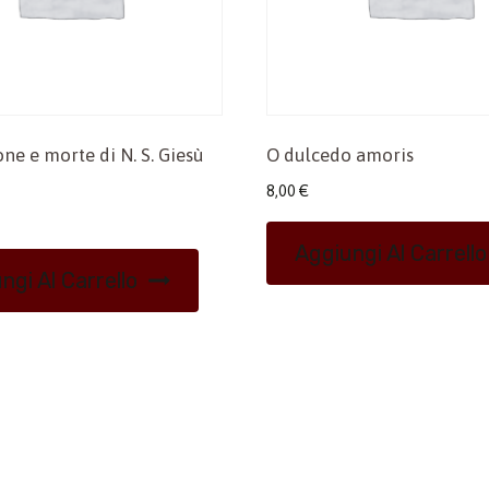
one e morte di N. S. Giesù
O dulcedo amoris
8,00
€
Aggiungi Al Carrello
ngi Al Carrello