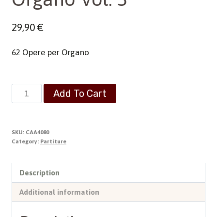
29,90
€
62 Opere per Organo
Opera
Add To Cart
Omnia
per
Organo
SKU:
CAA4080
Vol.
Category:
Partiture
3
quantity
Description
Additional information