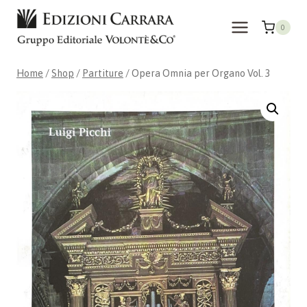
Skip
to
0
content
Home
/
Shop
/
Partiture
/
Opera Omnia per Organo Vol. 3