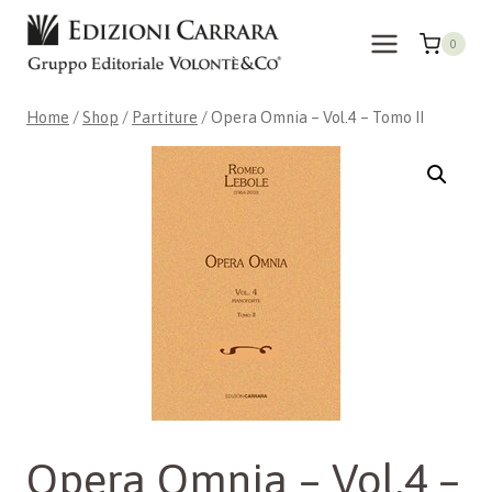
Skip
to
0
content
Home
/
Shop
/
Partiture
/
Opera Omnia – Vol.4 – Tomo II
Opera Omnia – Vol.4 –