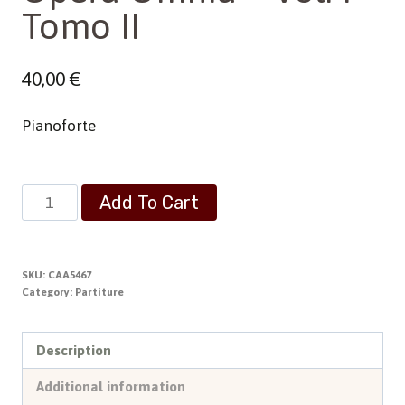
Tomo II
40,00
€
Pianoforte
Opera
Add To Cart
Omnia
-
Vol.4
SKU:
CAA5467
-
Category:
Partiture
Tomo
II
Description
quantity
Additional information