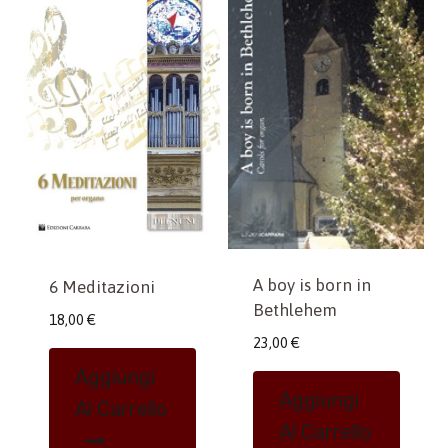
A boy is born in
6 Meditazioni
Bethlehem
18,00
€
23,00
€
Aggiungi
Aggiungi
Al Carrello
Al Carrello