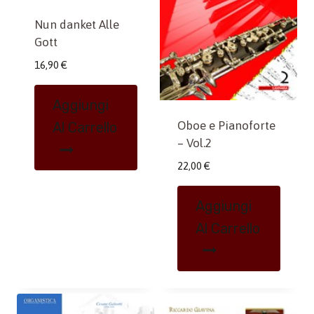
Nun danket Alle
Gott
16,90
€
Aggiungi
Oboe e Pianoforte
Al Carrello
– Vol.2
22,00
€
Aggiungi
Al Carrello