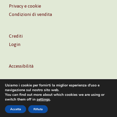
Privacy e cookie
Condizioni di vendita
Crediti
Login
Accessibilità
Usiamo i cookie per fornirti la miglior esperienza d'uso e
navigazione sul nostro sito web.
You can find out more about which cookies we are using or
Volontè & Co. Srl – P.I. 06181480960 –
info@volonte-
switch them off in
settings
.
co.com
– Tel.
+39 02 45473285
Accetta
Rifiuta