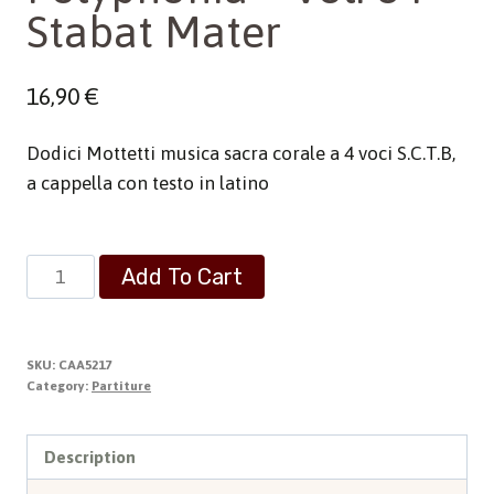
Stabat Mater
16,90
€
Dodici Mottetti musica sacra corale a 4 voci S.C.T.B,
a cappella con testo in latino
Polyphonia
Add To Cart
-
Vol.
84
SKU:
CAA5217
-
Category:
Partiture
Stabat
Mater
Description
quantity