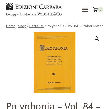
Skip
to
0
content
Home
/
Shop
/
Partiture
/
Polyphonia – Vol. 84 – Stabat Mater
Polyphonia – Vol. 84 –