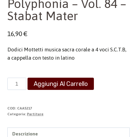
Polyphonia – Vol. 84 –
Stabat Mater
16,90
€
Dodici Mottetti musica sacra corale a 4 voci S.C.T.B,
a cappella con testo in latino
Polyphonia
Aggiungi Al Carrello
-
Vol.
84
COD:
CAA5217
-
Categoria:
Partiture
Stabat
Mater
Descrizione