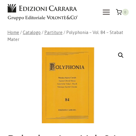
Salta
al
0
contenuto
Home
/
Catalogo
/
Partiture
/
Polyphonia – Vol. 84 – Stabat
Mater