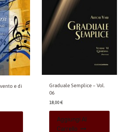
Graduale Semplice – Vol.
vvento e di
06
18,00
€
Aggiungi Al
Carrello