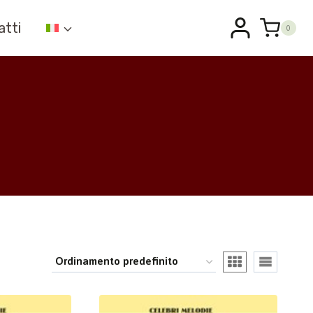
atti
0