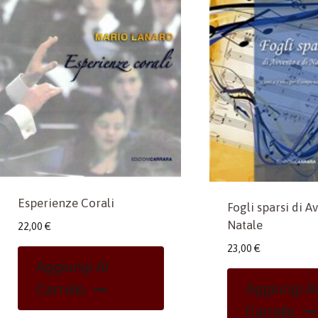
Esperienze Corali
Fogli sparsi di A
Natale
22,00
€
23,00
€
Aggiungi Al
Aggiungi Al
Carrello
Carrello