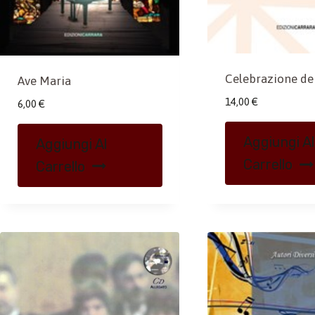
Celebrazione dei
Ave Maria
14,00
€
6,00
€
Aggiungi Al
Aggiungi Al
Carrello
Carrello