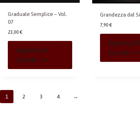
Graduale Semplice – Vol.
Grandezza del S
07
7,90
€
23,00
€
Aggiungi Al
Aggiungi Al
Carrello
Carrello
1
2
3
4
→