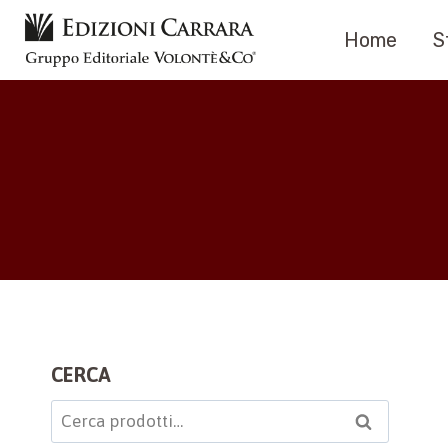
Salta
Home
S
al
contenuto
CERCA
Cerca:
Cerca