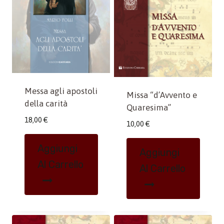
Messa agli apostoli
Missa “d’Avvento e
della carità
Quaresima”
18,00
€
10,00
€
Aggiungi
Aggiungi
Al Carrello
Al Carrello