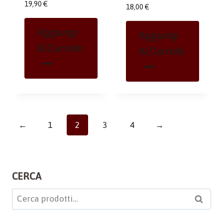
19,90
€
18,00
€
Aggiungi
Aggiungi
Al Carrello
Al Carrello
←
1
2
3
4
→
CERCA
Cerca:
Cerca