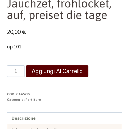
Jauchzet, frohlocket,
auf, preiset die tage
20,00
€
op.101
Jauchzet,
Aggiungi Al Carrello
frohlocket,
auf,
preiset
COD:
CAA5295
die
Categoria:
Partiture
tage
quantità
Descrizione