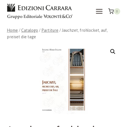
Salta
al
0
contenuto
Home
/
Catalogo
/
Partiture
/
Jauchzet, frohlocket, auf,
preiset die tage