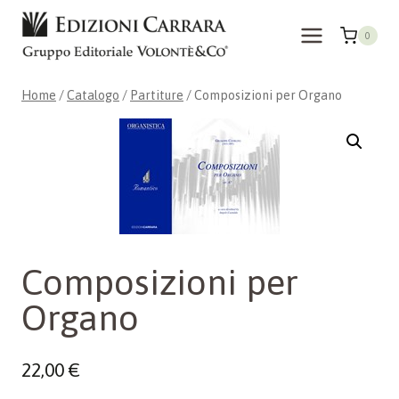
Salta
al
0
contenuto
Home
/
Catalogo
/
Partiture
/
Composizioni per Organo
Composizioni per
Organo
22,00
€