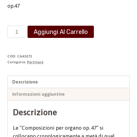
op.47
Composizioni
Aggiungi Al Carrello
per
Organo
quantità
COD:
CAA5273
Categoria:
Partiture
Descrizione
Informazioni aggiuntive
Descrizione
Le “Composizioni per organo op. 47” si
collocano cronologicamente a metà di quel