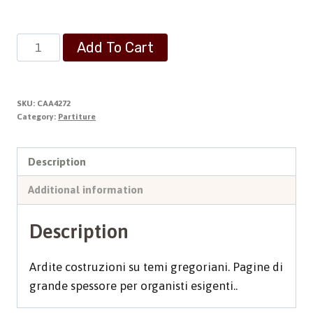
Preludio
Add To Cart
e
Variazione
quantity
SKU:
CAA4272
Category:
Partiture
Description
Additional information
Description
Ardite costruzioni su temi gregoriani. Pagine di
grande spessore per organisti esigenti..