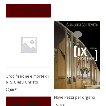
Add To Cart
Crocifissione e morte di
N. S. Giesù Christo
22,00
€
Nove Pezzi per organo
Add To Cart
15,00
€