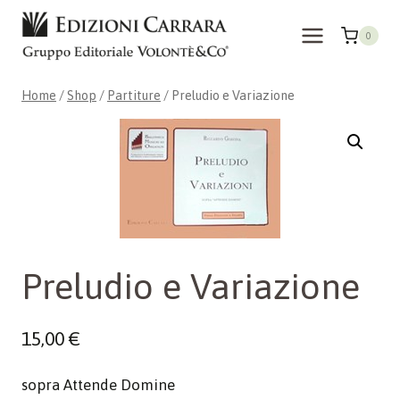
Skip
to
0
content
Home
/
Shop
/
Partiture
/
Preludio e Variazione
Preludio e Variazione
15,00
€
sopra Attende Domine