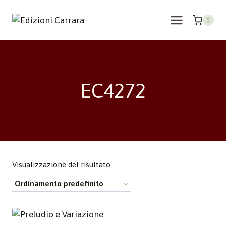
Salta
al
0
contenuto
EC4272
Visualizzazione del risultato