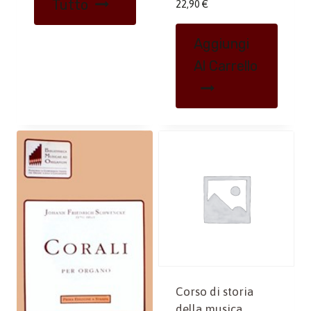
Tutto
22,90
€
Aggiungi
Al Carrello
Corso di storia
della musica