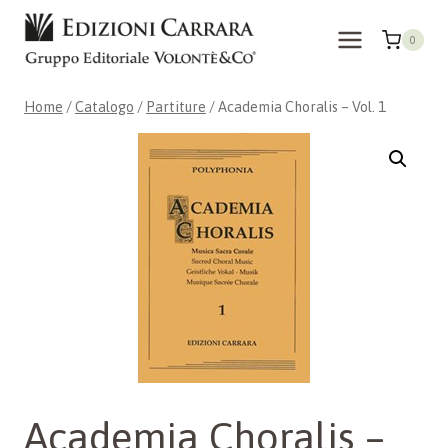
Salta
al
0
contenuto
Home
/
Catalogo
/
Partiture
/
Academia Choralis – Vol. 1
Academia Choralis –