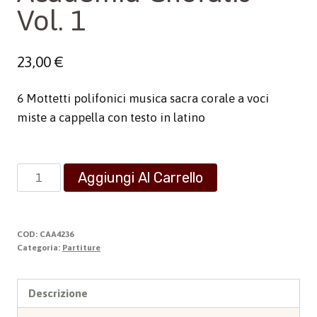
Vol. 1
23,00
€
6 Mottetti polifonici musica sacra corale a voci
miste a cappella con testo in latino
Academia
Aggiungi Al Carrello
Choralis
-
Vol.
COD:
CAA4236
1
Categoria:
Partiture
quantità
Descrizione