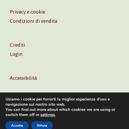
Privacy e cookie
Condizioni di vendita
Crediti
Login
Accessibilità
Usiamo i cookie per fornirti la miglior esperienza d'uso e
navigazione sul nostro sito web.
You can find out more about which cookies we are using or
Volontè & Co. Srl – P.I. 06181480960 –
info@volonte-
switch them off in
settings
.
co.com
– Tel.
+39 02 45473285
Accetta
Rifiuta