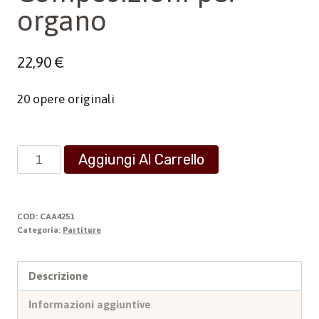
organo
22,90
€
20 opere originali
Composizioni
Aggiungi Al Carrello
per
organo
quantità
COD:
CAA4251
Categoria:
Partiture
Descrizione
Informazioni aggiuntive