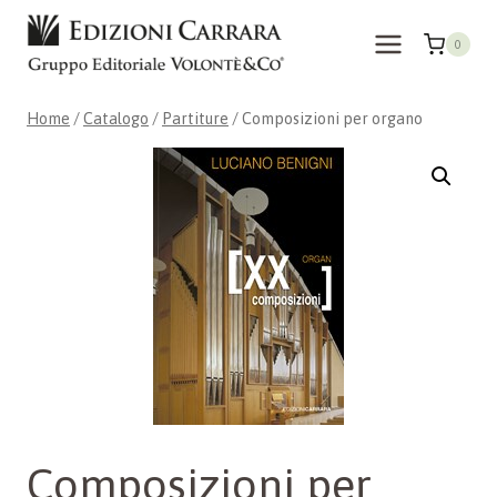
Salta
al
0
contenuto
Home
/
Catalogo
/
Partiture
/
Composizioni per organo
Composizioni per