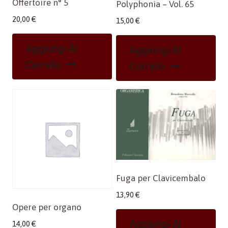
Offertoire n° 5
Polyphonia – Vol. 65
20,00
€
15,00
€
Aggiungi Al
Aggiungi Al
Carrello
Carrello
Fuga per Clavicembalo
13,90
€
Opere per organo
Aggiungi Al
14,00
€