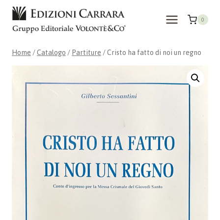
Salta
al
0
contenuto
Home
/
Catalogo
/
Partiture
/
Cristo ha fatto di noi un regno