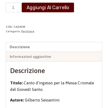
Cristo
Aggiungi Al Carrello
ha
fatto
di
COD:
CAA4244
noi
Categoria:
Partiture
un
regno
Descrizione
quantità
Informazioni aggiuntive
Descrizione
Titolo:
Canto d’ingesso per la Messa Crismale
del Giovedì Santo.
Autore:
Gilberto Sessantini