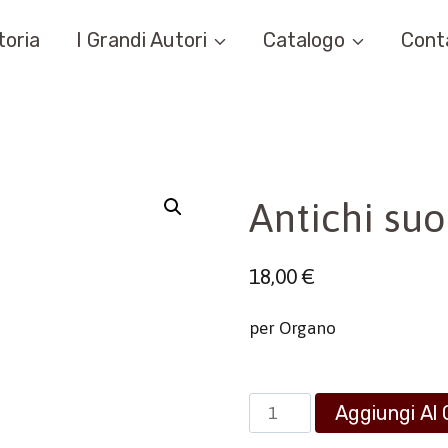
toria
I Grandi Autori
Catalogo
Cont
Antichi suo
18,00
€
per Organo
Antichi
Aggiungi Al 
suoni