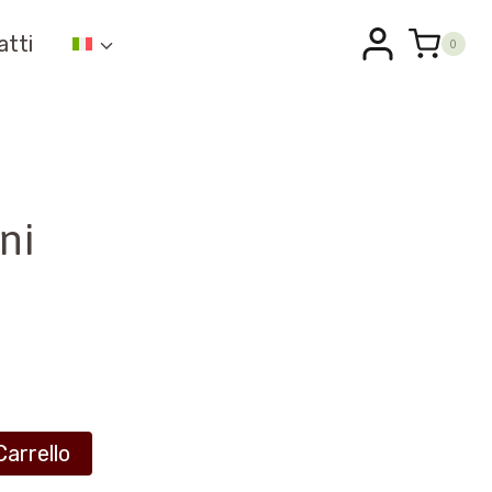
atti
0
ni
Carrello