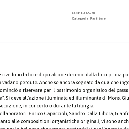
quantità
COD:
CAA5270
Categoria:
Partiture
he rivedono la luce dopo alcune decenni dalla loro prima pub
 vadano perdute. Anche se ancora segnate da qualche ingenu
ominciò a riservare per il patrimonio organistico del passa
ra”. Si deve all’azione illuminata ed illuminante di Mons. G
secuzione, in concerto o durante la liturgia.
ollaboratori: Enrico Capaccioli, Sandro Dalla Libera, Gianf
ccanto alle composizioni organistiche originali, vi sono anc
ione per la bellezza che sempre contraddistinse l’operato d