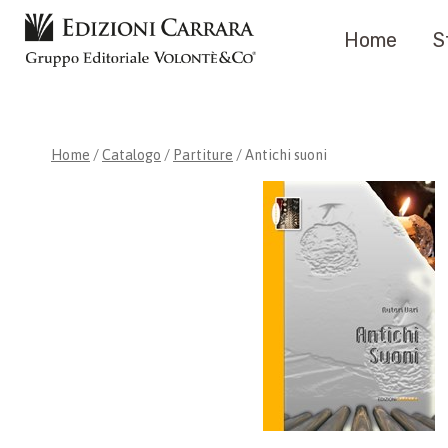
Salta
Home
S
al
contenuto
Home
/
Catalogo
/
Partiture
/
Antichi suoni