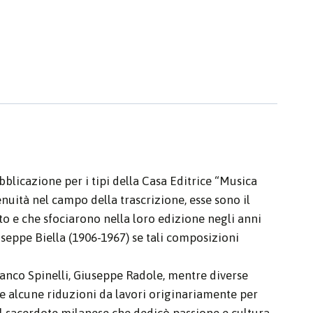
blicazione per i tipi della Casa Editrice “Musica
ità nel campo della trascrizione, esse sono il
to e che sfociarono nella loro edizione negli anni
iuseppe Biella (1906-1967) se tali composizioni
ranco Spinelli, Giuseppe Radole, mentre diverse
he alcune riduzioni da lavori originariamente per
el sacerdote milanese che dedicò passione e cultura