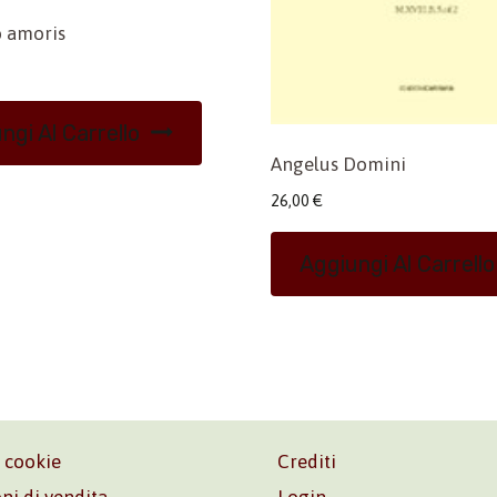
 amoris
ngi Al Carrello
Angelus Domini
26,00
€
Aggiungi Al Carrello
e cookie
Crediti