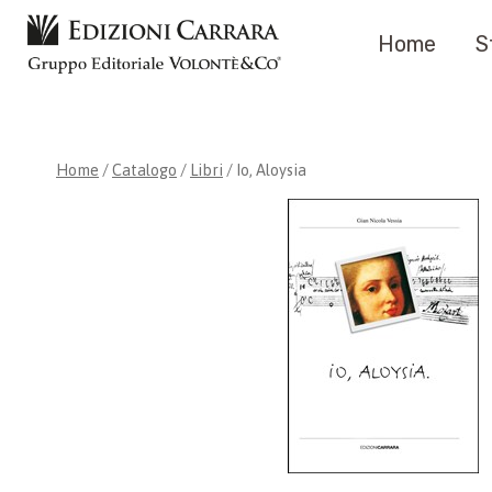
Salta
Home
S
al
contenuto
Home
/
Catalogo
/
Libri
/
Io, Aloysia