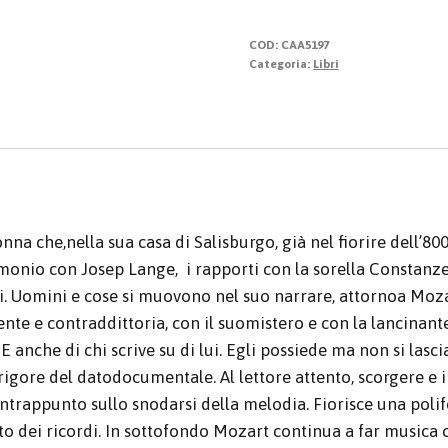
quantità
COD:
CAA5197
Categoria:
Libri
na che,nella sua casa di Salisburgo, già nel fiorire dell’800
rimonio con Josep Lange, i rapporti con la sorella Constanze
i. Uomini e cose si muovono nel suo narrare, attornoa Mozart
nte e contraddittoria, con il suomistero e con la lancinante s
E anche di chi scrive su di lui. Egli possiede ma non si lascia
l rigore del datodocumentale. Al lettore attento, scorgere e i
ntrappunto sullo snodarsi della melodia. Fiorisce una polifo
to dei ricordi. In sottofondo Mozart continua a far musica c