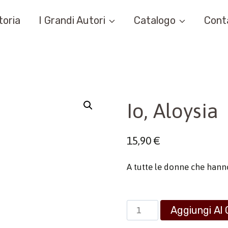
toria
I Grandi Autori
Catalogo
Cont
Io, Aloysia
15,90
€
A tutte le donne che han
Io,
Aggiungi Al 
Aloysia