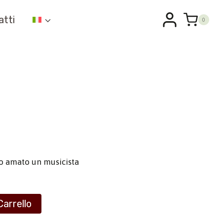
atti
0
no amato un musicista
Carrello