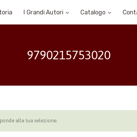
toria
I Grandi Autori
Catalogo
Cont
9790215753020
ponde alla tua selezione.