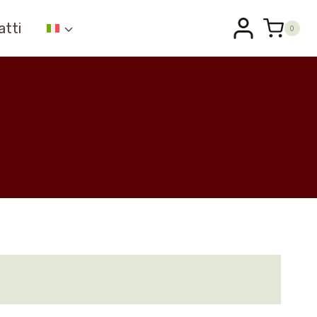
atti
0