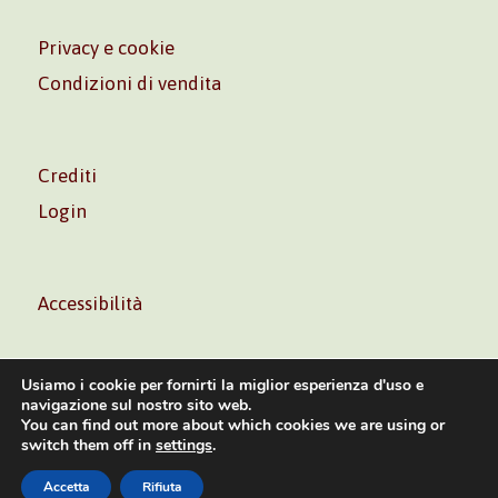
Privacy e cookie
Condizioni di vendita
Crediti
Login
Accessibilità
Usiamo i cookie per fornirti la miglior esperienza d'uso e
navigazione sul nostro sito web.
You can find out more about which cookies we are using or
Volontè & Co. Srl – P.I. 06181480960 –
info@volonte-
switch them off in
settings
.
co.com
– Tel.
+39 02 45473285
Accetta
Rifiuta