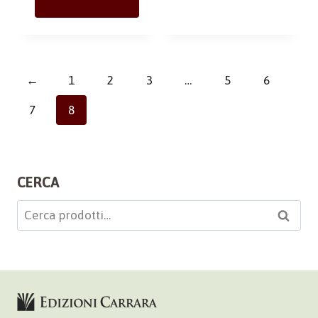
←
1
2
3
…
5
6
7
8
CERCA
Cerca:
Cerca