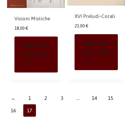
XVI Preludi-Corali
Visioni Mistiche
23,00
€
18,00
€
Aggiungi
Aggiungi
Al Carrello
Al Carrello
←
1
2
3
…
14
15
16
17