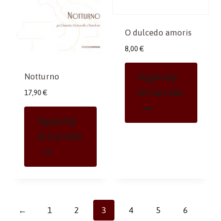
O dulcedo amoris
8,00
€
Aggiungi
Notturno
Al Carrello
17,90
€
Aggiungi
Al Carrello
←
1
2
3
4
5
6