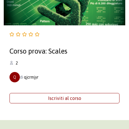
Corso prova: Scales
2
Q
di
qjcrmjyr
Iscriviti al corso