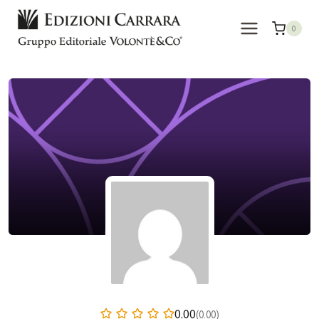
Salta
al
0
contenuto
0.00
(0.00)