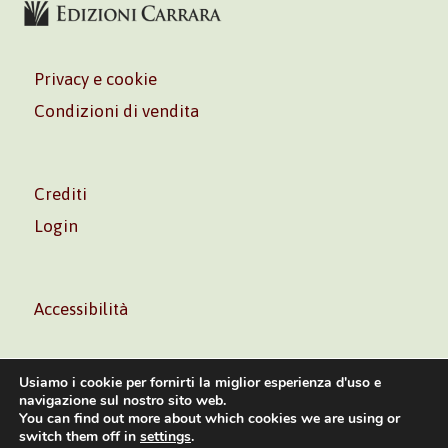
Privacy e cookie
Condizioni di vendita
Crediti
Login
Accessibilità
Usiamo i cookie per fornirti la miglior esperienza d'uso e
navigazione sul nostro sito web.
You can find out more about which cookies we are using or
Volontè & Co. Srl – P.I. 06181480960 –
info@volonte-
switch them off in
settings
.