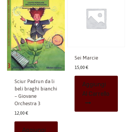
Sei Marcie
15,00
€
Sciur Padrun da li
Aggiungi
beli braghi bianchi
Al Carrello
– Giovane
Orchestra 3
12,00
€
Aggiungi