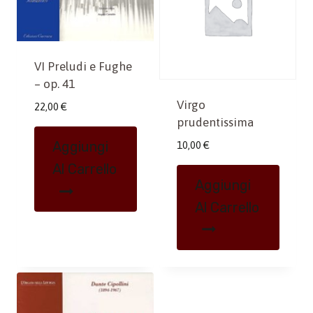
VI Preludi e Fughe
– op. 41
Virgo
22,00
€
prudentissima
Aggiungi
10,00
€
Al Carrello
Aggiungi
Al Carrello