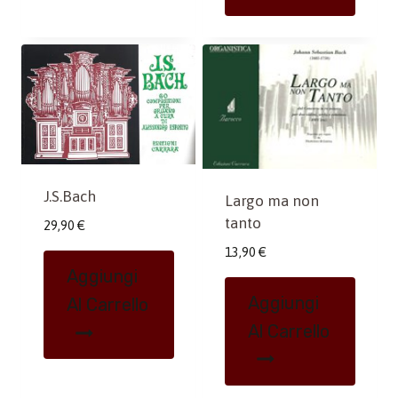
J.S.Bach
Largo ma non
tanto
29,90
€
13,90
€
Aggiungi
Aggiungi
Al Carrello
Al Carrello