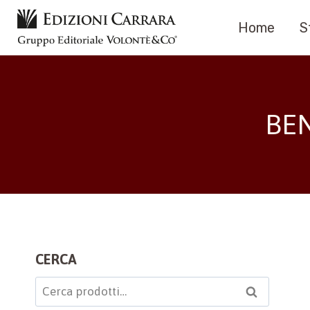
Salta
Home
S
al
contenuto
BEN
CERCA
Cerca:
Cerca