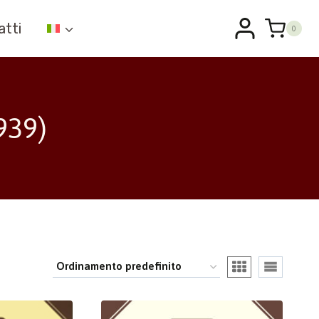
atti
0
939)