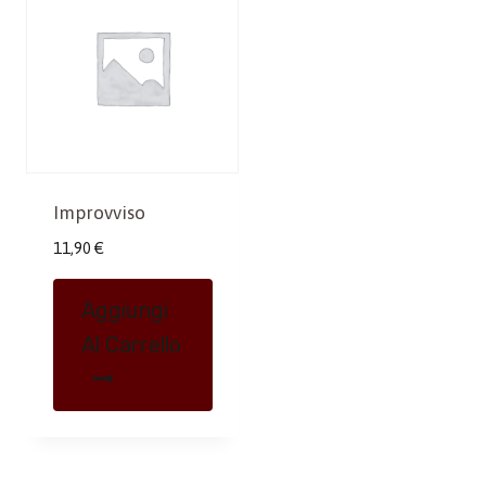
Improvviso
11,90
€
Aggiungi
Al Carrello